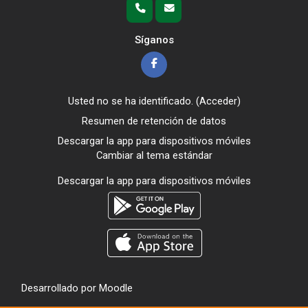
Síganos
Usted no se ha identificado. (
Acceder
)
Resumen de retención de datos
Descargar la app para dispositivos móviles
Cambiar al tema estándar
Descargar la app para dispositivos móviles
Desarrollado por
Moodle