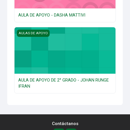
AULA DE APOYO - DASHA MATTIVI
AULA DE APOYO DE 2° GRADO - JOHAN RUNGE IFRAN
AULAS DE APOYO
AULA DE APOYO DE 2° GRADO - JOHAN RUNGE
IFRAN
Contáctanos