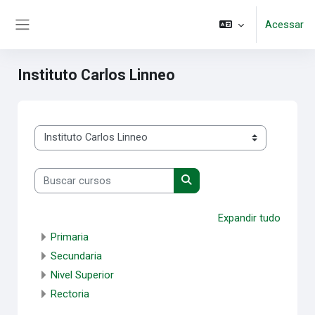
Ir para o conteúdo principal
Acessar
Painel lateral
Instituto Carlos Linneo
Categorias de Cursos
Buscar cursos
Buscar cursos
Expandir tudo
Primaria
Secundaria
Nivel Superior
Rectoria